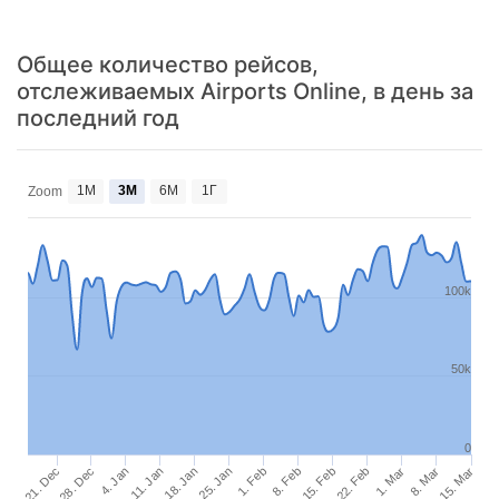
Общее количество рейсов,
отслеживаемых Airports Online, в день за
последний год
1М
3М
6М
1Г
Zoom
100k
50k
0
1. Feb
21. Dec
8. Feb
28. Dec
15. Feb
4. Jan
22. Feb
11. Jan
1. Mar
18. Jan
8. Mar
25. Jan
15. Mar