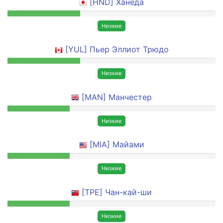
[HND] Ханеда
Низкие
[YUL] Пьер Эллиот Трюдо
Низкие
[MAN] Манчестер
Низкие
[MIA] Майами
Низкие
[TPE] Чан-кай-ши
Низкие