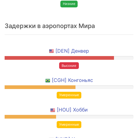
Низкие
Задержки в аэропортах Мира
[DEN] Денвер
Высокие
[CGH] Конгоньяс
Умеренные
[HOU] Хобби
Умеренные