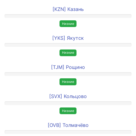
[KZN] Казань
Низкие
[YKS] Якутск
Низкие
[TJM] Рощино
Низкие
[SVX] Кольцово
Низкие
[OVB] Толмачёво