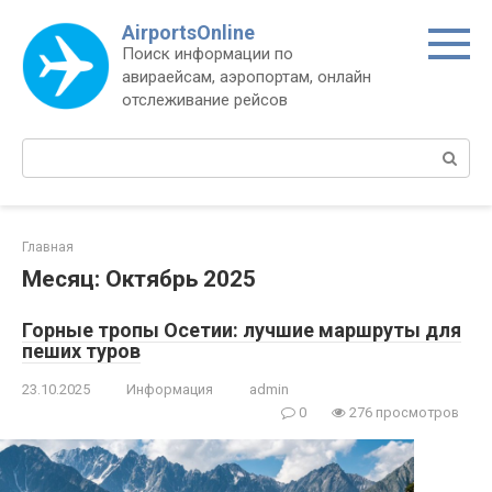
Перейти
AirportsOnline
к
Поиск информации по
контенту
авираейсам, аэропортам, онлайн
отслеживание рейсов
Поиск:
Главная
Месяц:
Октябрь 2025
Горные тропы Осетии: лучшие маршруты для
пеших туров
23.10.2025
Информация
admin
0
276 просмотров