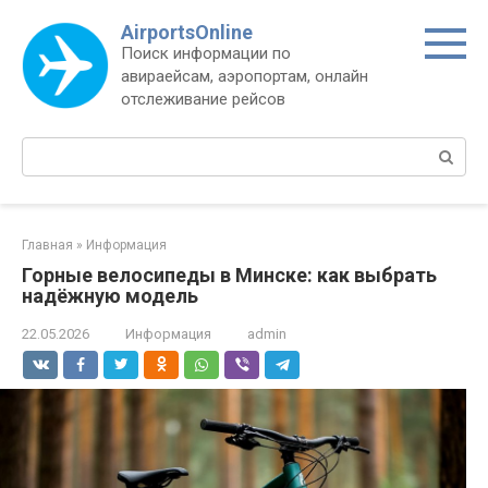
Перейти
AirportsOnline
к
Поиск информации по
контенту
авираейсам, аэропортам, онлайн
отслеживание рейсов
Поиск:
Главная
»
Информация
Горные велосипеды в Минске: как выбрать
надёжную модель
22.05.2026
Информация
admin