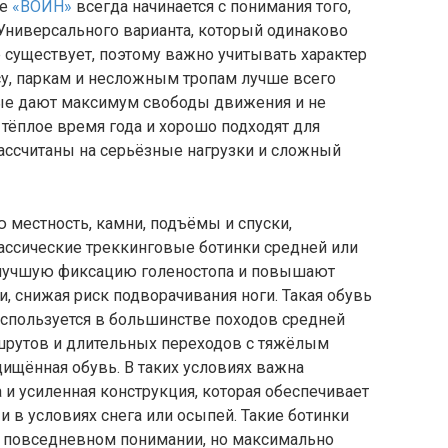
те
«ВОИН»
всегда начинается с понимания того,
. Универсального варианта, который одинаково
е существует, поэтому важно учитывать характер
су, паркам и несложным тропам лучше всего
рые дают максимум свободы движения и не
тёплое время года и хорошо подходят для
рассчитаны на серьёзные нагрузки и сложный
 местность, камни, подъёмы и спуски,
ссические треккинговые ботинки средней или
лучшую фиксацию голеностопа и повышают
и, снижая риск подворачивания ноги. Такая обувь
используется в большинстве походов средней
шрутов и длительных переходов с тяжёлым
ищённая обувь. В таких условиях важна
и усиленная конструкция, которая обеспечивает
и в условиях снега или осыпей. Такие ботинки
 повседневном понимании, но максимально