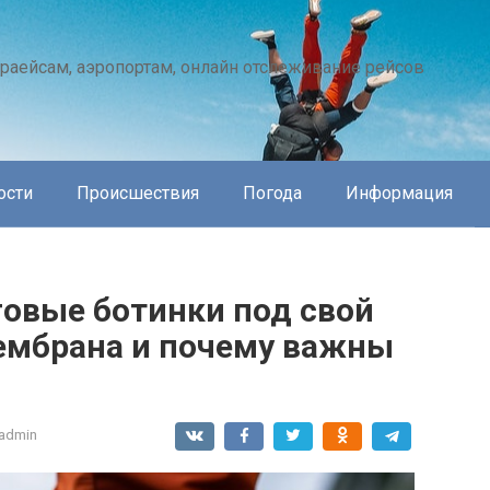
раейсам, аэропортам, онлайн отслеживание рейсов
ости
Происшествия
Погода
Информация
говые ботинки под свой
ембрана и почему важны
admin