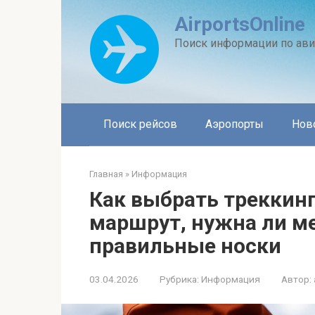
Перейти
AirportsOnline
к
контенту
Поиск информации по ави
Поиск рейсов
Аэропорты
Нов
Главная
»
Информация
Как выбрать треккин
маршрут, нужна ли м
правильные носки
03.04.2026
Рубрика:
Информация
Автор: