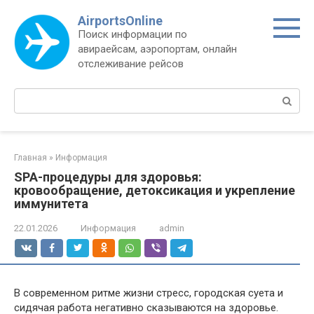
Перейти
AirportsOnline
к
Поиск информации по
контенту
авираейсам, аэропортам, онлайн
отслеживание рейсов
Поиск:
Главная
»
Информация
SPA-процедуры для здоровья:
кровообращение, детоксикация и укрепление
иммунитета
22.01.2026
Информация
admin
В современном ритме жизни стресс, городская суета и
сидячая работа негативно сказываются на здоровье.