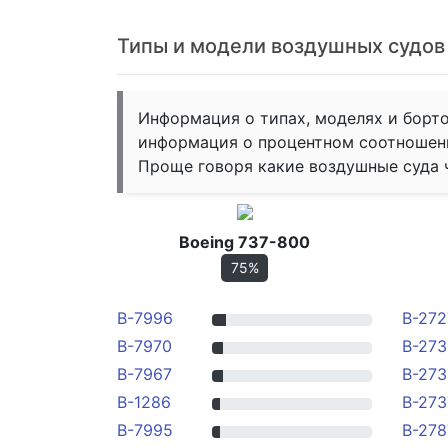
Типы и модели воздушных судо
Информация о типах, моделях и борт
информация о процентном соотношен
Проще говоря какие воздушные суда 
Boeing 737-800
75%
B-7996
B-272
B-7970
B-273
B-7967
B-273
B-1286
B-273
B-7995
B-278