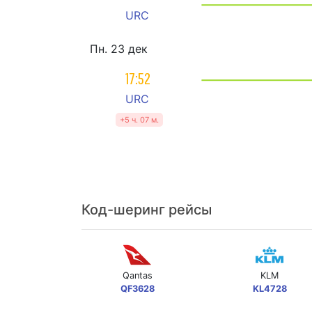
URC
Пн. 23 дек
17:52
URC
+5 ч. 07 м.
Код-шеринг рейсы
Qantas
KLM
QF3628
KL4728