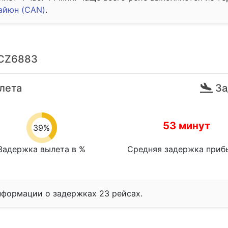
айюн (CAN)
.
 CZ6883
лета
За
53 минут
39%
Задержка вылета в %
Средняя задержка приб
нформации о задержках 23 рейсах.