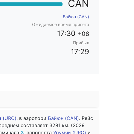
CAN
Байюн (CAN)
Ожидаемое время прилета
17:30
+08
Прибыл
17:29
 (URC)
, в аэропори
Байюн (CAN)
. Рейс
среднем составляет 3281 км. (2039
ерминала
3
, аэропорта
Урумчи (URC)
и