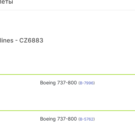
леты
lines - CZ6883
Boeing 737-800
(
B-7996
)
Boeing 737-800
(
B-5762
)