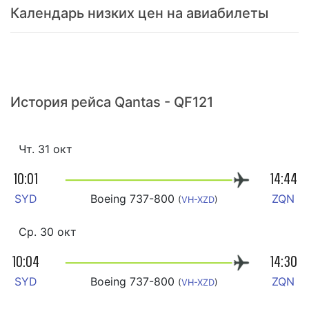
Календарь низких цен на авиабилеты
История рейса Qantas - QF121
Чт. 31 окт
10:01
14:44
SYD
Boeing 737-800
ZQN
(
VH-XZD
)
Ср. 30 окт
10:04
14:30
SYD
Boeing 737-800
ZQN
(
VH-XZD
)