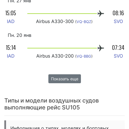
Пн. 27 янв
15:05
08:16
IAD
Airbus A330-300
SVO
(
VQ-BQZ
)
Пн. 20 янв
15:14
07:34
IAD
Airbus A330-200
SVO
(
VQ-BBG
)
Показать еще
Типы и модели воздушных судов
выполняющие рейс SU105
Информация о типах, моделях и бортовых