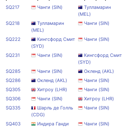
SQ217
Чанги (SIN)
Тулламарин
(MEL)
SQ218
Тулламарин
Чанги (SIN)
(MEL)
SQ222
Кингсфорд Смит
Чанги (SIN)
(SYD)
SQ231
Чанги (SIN)
Кингсфорд Смит
(SYD)
SQ285
Чанги (SIN)
Окленд (AKL)
SQ286
Окленд (AKL)
Чанги (SIN)
SQ305
Хитроу (LHR)
Чанги (SIN)
SQ306
Чанги (SIN)
Хитроу (LHR)
SQ335
Шарль де Голль
Чанги (SIN)
(CDG)
SQ403
Индира Ганди
Чанги (SIN)