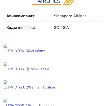
Авиакомпания:
Singapore Airlines
Коды
:
SQ / SIA
(IATA/ICAO)
JETPHOTOS. @Der Kölner
JETPHOTOS. @Toshi Kaneki
JETPHOTOS. @German.Aviation
JETPHOTOS. @Hugo Schwarzer