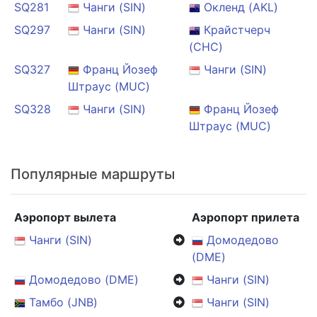
SQ281
Чанги (SIN)
Окленд (AKL)
SQ297
Чанги (SIN)
Крайстчерч
(CHC)
SQ327
Франц Йозеф
Чанги (SIN)
Штраус (MUC)
SQ328
Чанги (SIN)
Франц Йозеф
Штраус (MUC)
Популярные маршруты
Аэропорт вылета
Аэропорт прилета
Чанги (SIN)
Домодедово
(DME)
Домодедово (DME)
Чанги (SIN)
Тамбо (JNB)
Чанги (SIN)