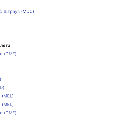
ф Штраус (MUC)
илета
о (DME)
)
D)
 (MEL)
 (MEL)
о (DME)