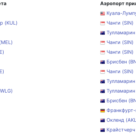
ета
Аэропорт при
Куала-Лумп
р (KUL)
Чанги (SIN)
Тулламарин
(MEL)
Чанги (SIN)
E)
Чанги (SIN)
Брисбен (B
E)
Чанги (SIN)
Тулламарин
(WLG)
Тулламарин
Брисбен (B
Франкфурт-
Окленд (AKL
Крайстчерч