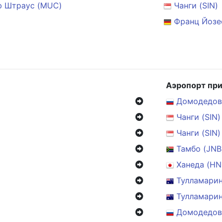
ф Штраус (MUC)
Чанги (SIN)
Франц Йозе
Аэропорт пр
Домодедов
Чанги (SIN)
Чанги (SIN)
Тамбо (JNB
Ханеда (HN
Тулламарин
Тулламарин
Домодедов