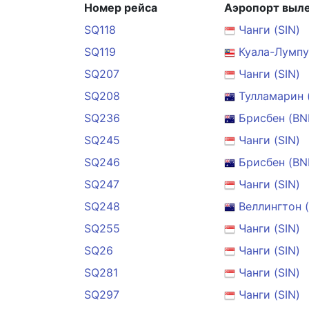
Номер рейса
Аэропорт выл
SQ118
Чанги (SIN)
SQ119
Куала-Лумпу
SQ207
Чанги (SIN)
SQ208
Тулламарин 
SQ236
Брисбен (BN
SQ245
Чанги (SIN)
SQ246
Брисбен (BN
SQ247
Чанги (SIN)
SQ248
Веллингтон 
SQ255
Чанги (SIN)
SQ26
Чанги (SIN)
SQ281
Чанги (SIN)
SQ297
Чанги (SIN)