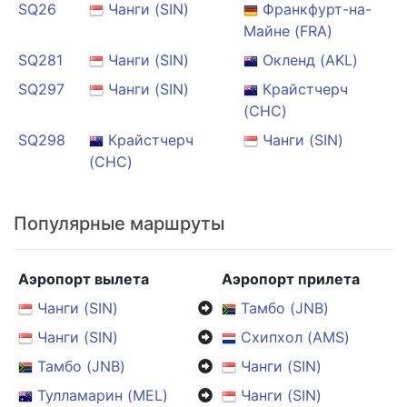
SQ26
Чанги (SIN)
Франкфурт-на-
Майне (FRA)
SQ281
Чанги (SIN)
Окленд (AKL)
SQ297
Чанги (SIN)
Крайстчерч
(CHC)
SQ298
Крайстчерч
Чанги (SIN)
(CHC)
Популярные маршруты
Аэропорт вылета
Аэропорт прилета
Чанги (SIN)
Тамбо (JNB)
Чанги (SIN)
Схипхол (AMS)
Тамбо (JNB)
Чанги (SIN)
Тулламарин (MEL)
Чанги (SIN)