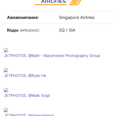
Авиакомпания:
Singapore Airlines
Коды
:
SQ / SIA
(IATA/ICAO)
JETPHOTOS. @Matt - Manchester Photography Group
JETPHOTOS. @Ryan He
JETPHOTOS. @Maik Voigt
JETPHOTOS. @bmwxinghao