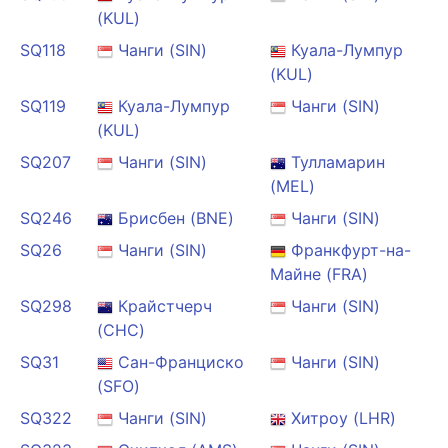
(KUL)
SQ118
Чанги (SIN)
Куала-Лумпур
(KUL)
SQ119
Куала-Лумпур
Чанги (SIN)
(KUL)
SQ207
Чанги (SIN)
Тулламарин
(MEL)
SQ246
Брисбен (BNE)
Чанги (SIN)
SQ26
Чанги (SIN)
Франкфурт-на-
Майне (FRA)
SQ298
Крайстчерч
Чанги (SIN)
(CHC)
SQ31
Сан-Франциско
Чанги (SIN)
(SFO)
SQ322
Чанги (SIN)
Хитроу (LHR)