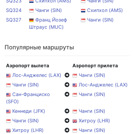
SQ323
Схипхол (AMS)
Чанги (SIN)
SQ324
Чанги (SIN)
Схипхол (AMS)
SQ327
Франц Йозеф
Чанги (SIN)
Штраус (MUC)
Популярные маршруты
Аэропорт вылета
Аэропорт прилета
Лос-Анджелес (LAX)
Чанги (SIN)
Чанги (SIN)
Лос-Анджелес (LAX)
Сан-Франциско
Чанги (SIN)
(SFO)
Кеннеди (JFK)
Чанги (SIN)
Чанги (SIN)
Хитроу (LHR)
Хитроу (LHR)
Чанги (SIN)