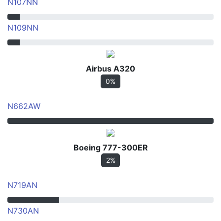
N107NN
N109NN
Airbus A320
0%
N662AW
Boeing 777-300ER
2%
N719AN
N730AN