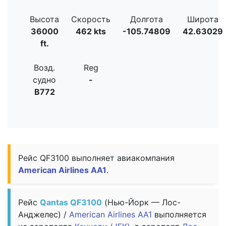
Высота
Скорость
Долгота
Широта
36000
462 kts
-105.74809
42.63029
ft.
Возд.
Reg
судно
-
B772
Рейс QF3100 выполняет авиакомпания
American Airlines AA1
.
Рейс
Qantas QF3100
(Нью-Йорк — Лос-
Анджелес) /
American Airlines AA1
выполняется