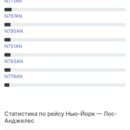
N771AN
N797AN
N795AN
N751AN
N793AN
N779AN
Статистика по рейсу Нью-Йорк — Лос-
Анджелес