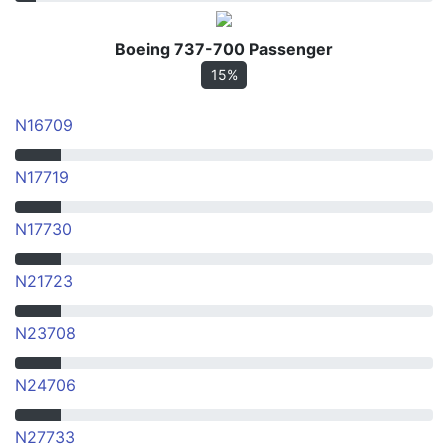
Boeing 737-700 Passenger
15%
N16709
N17719
N17730
N21723
N23708
N24706
N27733