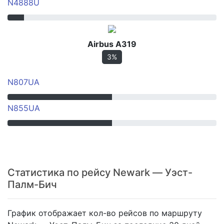
N4888U
Airbus A319
3%
N807UA
N855UA
Статистика по рейсу Newark — Уэст-
Палм-Бич
График отображает кол-во рейсов по маршруту