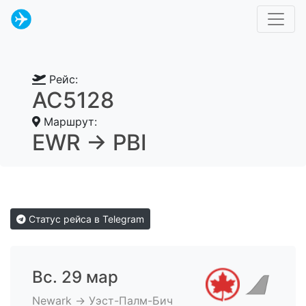
Рейс:
AC5128
Маршрут:
EWR → PBI
Статус рейса в Telegram
Вс. 29 мар
Newark → Уэст-Палм-Бич