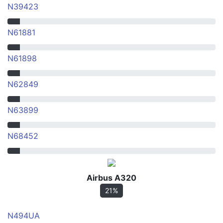
N39423
N61881
N61898
N62849
N63899
N68452
Airbus A320
21%
N494UA