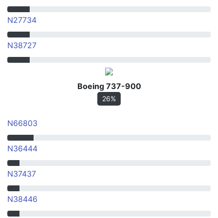
N27734
N38727
Boeing 737-900
26%
N66803
N36444
N37437
N38446