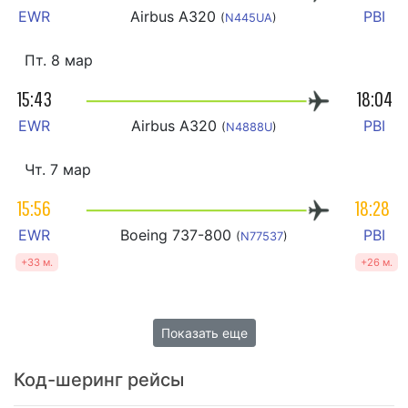
EWR
Airbus A320
PBI
(
N445UA
)
Пт. 8 мар
15:43
18:04
EWR
Airbus A320
PBI
(
N4888U
)
Чт. 7 мар
15:56
18:28
EWR
Boeing 737-800
PBI
(
N77537
)
+33 м.
+26 м.
Показать еще
Код-шеринг рейсы