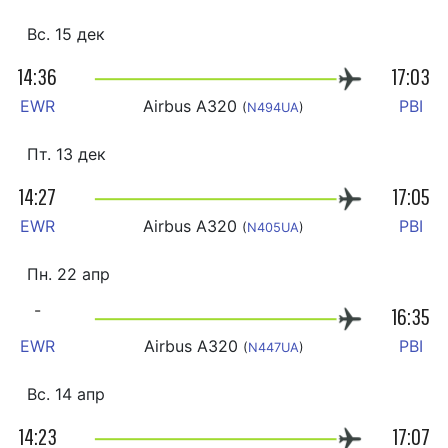
Вс. 15 дек
14:36
17:03
EWR
Airbus A320
PBI
(
N494UA
)
Пт. 13 дек
14:27
17:05
EWR
Airbus A320
PBI
(
N405UA
)
Пн. 22 апр
-
16:35
EWR
Airbus A320
PBI
(
N447UA
)
Вс. 14 апр
14:23
17:07